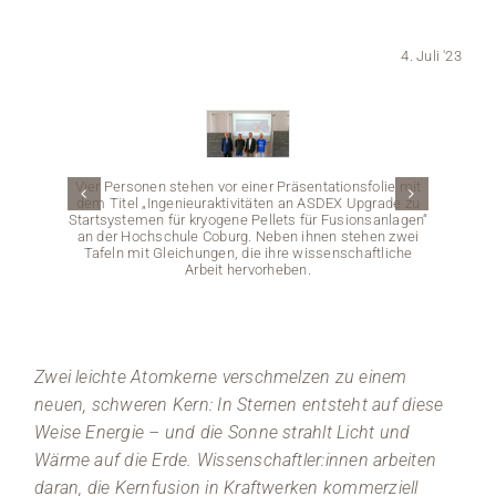
Medien
4. Juli '23
Stellenangebote
News
Vier Personen stehen vor einer Präsentationsfolie mit
dem Titel „Ingenieuraktivitäten an ASDEX Upgrade zu
Veranstaltungen
Startsystemen für kryogene Pellets für Fusionsanlagen“
an der Hochschule Coburg. Neben ihnen stehen zwei
Tafeln mit Gleichungen, die ihre wissenschaftliche
Arbeit hervorheben.
Zwei leichte Atomkerne verschmelzen zu einem
Ein M
„Vertr
neuen, schweren Kern: In Sternen entsteht auf diese
Tafel v
Weise Energie – und die Sonne strahlt Licht und
hält 
n
Wärme auf die Erde. Wissenschaftler:innen arbeiten
wis
daran, die Kernfusion in Kraftwerken kommerziell