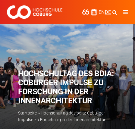
Zum
Inhalt
EN
DE
Togg
springen
Navi
Studieren
Forschen
Kooperieren
HOCHSCHULTAG DES BDIA:
Hochschule Coburg
COBURGER IMPULSE ZU
Regionalentwicklung
FORSCHUNG IN DER
INNENARCHITEKTUR
Entdecke die Region
Startseite
»
Hochschultag des bdia: Coburger
Informationen für …
Impulse zu Forschung in der Innenarchitektur
Kontakt