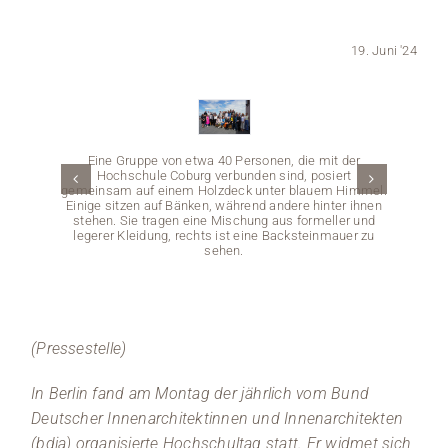
Medien
19. Juni '24
Stellenangebote
News
Eine Gruppe von etwa 40 Personen, die mit der
Hochschule Coburg verbunden sind, posiert
Veranstaltungen
gemeinsam auf einem Holzdeck unter blauem Himmel.
Einige sitzen auf Bänken, während andere hinter ihnen
stehen. Sie tragen eine Mischung aus formeller und
legerer Kleidung, rechts ist eine Backsteinmauer zu
sehen.
Eine
(Pressestelle)
Konfer
sich u
weiße 
In Berlin fand am Montag der jährlich vom Bund
lebhaf
Deutscher Innenarchitektinnen und Innenarchitekten
(bdia) organisierte Hochschultag statt. Er widmet sich