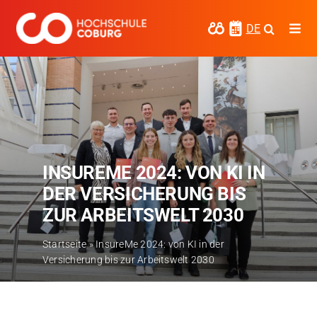
Zum
Inhalt
DE
Togg
springen
Navi
Studieren
Forschen
Kooperieren
INSUREME 2024: VON KI IN
Hochschule Coburg
DER VERSICHERUNG BIS
Regionalentwicklung
ZUR ARBEITSWELT 2030
Entdecke die Region
Startseite
»
InsureMe 2024: von KI in der
Versicherung bis zur Arbeitswelt 2030
Informationen für …
Kontakt