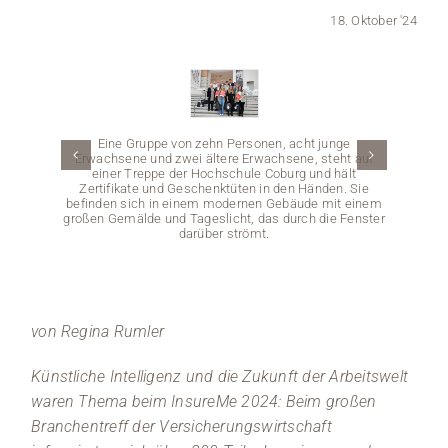
18. Oktober '24
Medien
Stellenangebote
News
Eine Gruppe von zehn Personen, acht junge
Erwachsene und zwei ältere Erwachsene, steht auf
einer Treppe der Hochschule Coburg und hält
Veranstaltungen
Zertifikate und Geschenktüten in den Händen. Sie
befinden sich in einem modernen Gebäude mit einem
großen Gemälde und Tageslicht, das durch die Fenster
darüber strömt.
von Regina Rumler
Eine G
hält s
Hände
Künstliche Intelligenz und die Zukunft der Arbeitswelt
ihne
waren Thema beim InsureMe 2024: Beim großen
InsureM
Aner
Branchentreff der Versicherungswirtschaft