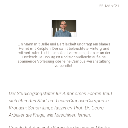
22. März '21
Medien
Stellenangebote
News
Ein Mann mit Brille und Bart lächelt und trägt ein blaues
Hemd mit Knöpfen. Der sanft beleuchtete Hintergrund
mit vertikalen Lichtlinien lässt vermuten, dass er an der
Veranstaltungen
Hochschule Coburg ist und sich vielleicht auf eine
spannende Vorlesung oder eine Campus-Veranstaltung
vorbereitet.
Ein Mann
Der Studiengangsleiter für Autonomes Fahren freut
Hemd m
mit vert
sich über den Start am Lucas-Cranach-Campus in
Hochs
spannen
Kronach: Schon lange fasziniert Prof. Dr. Georg
Arbeiter die Frage, wie Maschinen lernen.
Gerade hat das erste Semester des neuen Master-