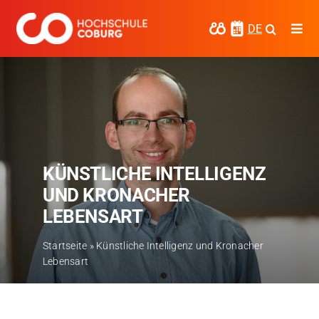
Zum
Inhalt
DE
Togg
springen
Navi
Studieren
Forschen
Kooperieren
KÜNSTLICHE INTELLIGENZ
Hochschule Coburg
UND KRONACHER
Regionalentwicklung
LEBENSART
Entdecke die Region
Startseite
»
Künstliche Intelligenz und Kronacher
Lebensart
Informationen für …
Kontakt