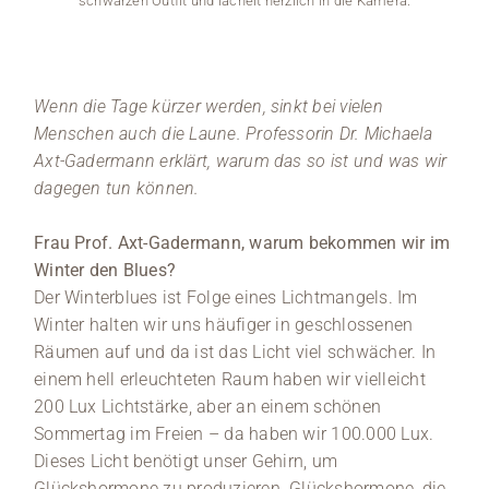
schwarzen Outfit und lächelt herzlich in die Kamera.
Stufe
dessen 
trä
schwar
Wenn die Tage kürzer werden, sinkt bei vielen
Menschen auch die Laune. Professorin Dr. Michaela
Axt-Gadermann erklärt, warum das so ist und was wir
dagegen tun können.
Frau Prof. Axt-Gadermann, warum bekommen wir im
Winter den Blues?
Der Winterblues ist Folge eines Lichtmangels. Im
Winter halten wir uns häufiger in geschlossenen
Räumen auf und da ist das Licht viel schwächer. In
einem hell erleuchteten Raum haben wir vielleicht
200 Lux Lichtstärke, aber an einem schönen
Sommertag im Freien – da haben wir 100.000 Lux.
Dieses Licht benötigt unser Gehirn, um
Glückshormone zu produzieren. Glückshormone, die