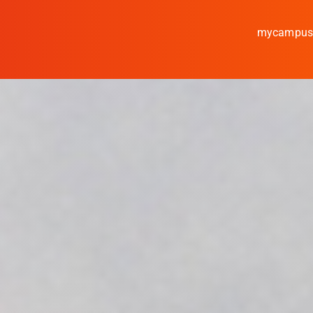
mycampu
Studieren
Forschen
Kooperieren
Hochschule Coburg
Regionalentwicklung
Entdecke die Region
Informationen für …