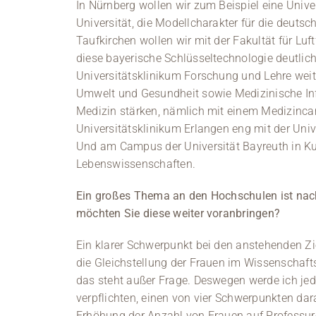
In Nürnberg wollen wir zum Beispiel eine Univer
Universität, die Modellcharakter für die deuts
Taufkirchen wollen wir mit der Fakultät für L
diese bayerische Schlüsseltechnologie deutli
Universitätsklinikum Forschung und Lehre wei
Umwelt und Gesundheit sowie Medizinische Inf
Medizin stärken, nämlich mit einem Medizinc
Universitätsklinikum Erlangen eng mit der Uni
Und am Campus der Universität Bayreuth in Kul
Lebenswissenschaften.
Ein großes Thema an den Hochschulen ist nach
möchten Sie diese weiter voranbringen?
Ein klarer Schwerpunkt bei den anstehenden Z
die Gleichstellung der Frauen im Wissenschaft
das steht außer Frage. Deswegen werde ich je
verpflichten, einen von vier Schwerpunkten darau
Erhöhung der Anzahl von Frauen auf Professu