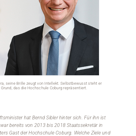
, seine Brille zeugt von Intellekt. Selbstbewusst steht er
rund, das die Hochschule Coburg repräsentiert.
Ein Mann in An
vor ei
sminister hat Bernd Sibler hinter sich. Für ihn ist
war bereits von 2013 bis 2018 Staatssekretär in
fters Gast der Hochschule Coburg. Welche Ziele und