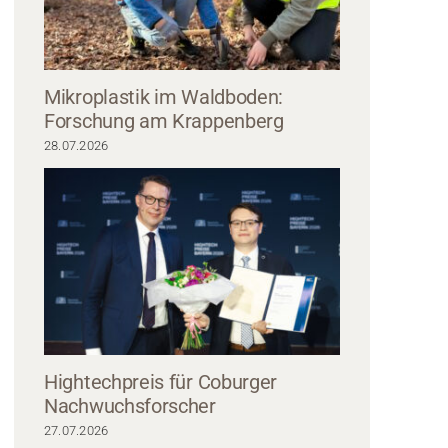
Mikroplastik im Waldboden:
Forschung am Krappenberg
28.07.2026
zug und Krawatte lächelt in die Kamera, seine Brille zeugt von Intellekt. Selb
nem unscharfen Emblem auf weißem Grund, das die Hochschule Coburg reprä
Hightechpreis für Coburger
Nachwuchsforscher
27.07.2026