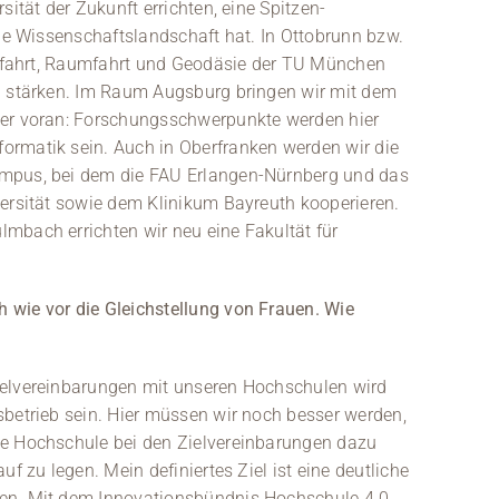
sität der Zukunft errichten, eine Spitzen-
che Wissenschaftslandschaft hat. In Ottobrunn bzw.
uftfahrt, Raumfahrt und Geodäsie der TU München
ch stärken. Im Raum Augsburg bringen wir mit dem
ter voran: Forschungsschwerpunkte werden hier
ormatik sein. Auch in Oberfranken werden wir die
ampus, bei dem die FAU Erlangen-Nürnberg und das
versität sowie dem Klinikum Bayreuth kooperieren.
mbach errichten wir neu eine Fakultät für
 wie vor die Gleichstellung von Frauen. Wie
ielvereinbarungen mit unseren Hochschulen wird
sbetrieb sein. Hier müssen wir noch besser werden,
de Hochschule bei den Zielvereinbarungen dazu
f zu legen. Mein definiertes Ziel ist eine deutliche
ren. Mit dem Innovationsbündnis Hochschule 4.0