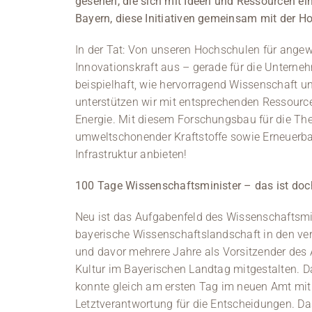
gesehen, die sich mit Ideen und Ressourcen ein
Bayern, diese Initiativen gemeinsam mit der H
In der Tat: Von unseren Hochschulen für ange
Innovationskraft aus – gerade für die Unterne
beispielhaft, wie hervorragend Wissenschaft u
unterstützen wir mit entsprechenden Ressource
Energie. Mit diesem Forschungsbau für die T
umweltschonender Kraftstoffe sowie Erneuerba
Infrastruktur anbieten!
100 Tage Wissenschaftsminister – das ist do
Neu ist das Aufgabenfeld des Wissenschaftsminis
bayerische Wissenschaftslandschaft in den ve
und davor mehrere Jahre als Vorsitzender des
Kultur im Bayerischen Landtag mitgestalten. D
konnte gleich am ersten Tag im neuen Amt mit d
Letztverantwortung für die Entscheidungen. D