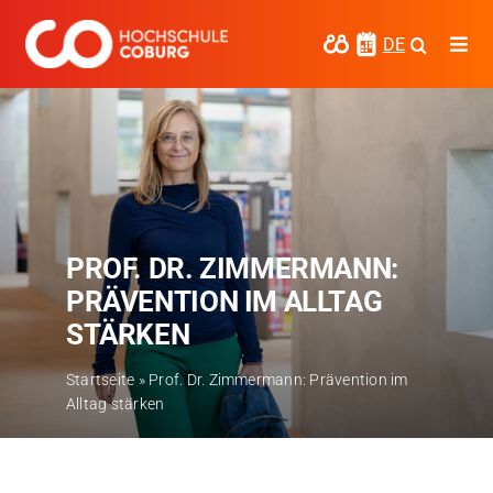
Zum
Inhalt
DE
Togg
springen
Navi
Studieren
Forschen
Kooperieren
PROF. DR. ZIMMERMANN:
Hochschule Coburg
PRÄVENTION IM ALLTAG
Regionalentwicklung
STÄRKEN
Entdecke die Region
Startseite
»
Prof. Dr. Zimmermann: Prävention im
Alltag stärken
Informationen für …
Kontakt