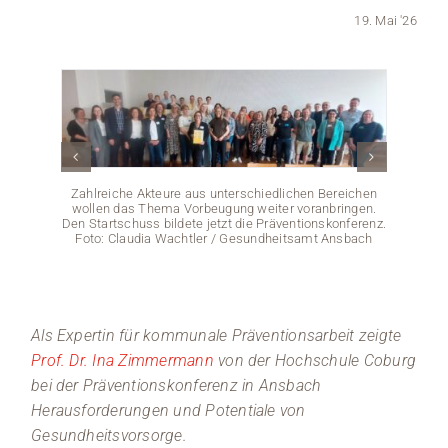
19. Mai '26
Medien
Stellenangebote
News
Veranstaltungen
Zahlreiche Akteure aus unterschiedlichen Bereichen
wollen das Thema Vorbeugung weiter voranbringen.
Den Startschuss bildete jetzt die Präventionskonferenz.
Foto: Claudia Wachtler / Gesundheitsamt Ansbach
Prof
Als Expertin für kommunale Präventionsarbeit zeigte
Prof. Dr. Ina Zimmermann
von der Hochschule Coburg
bei der Präventionskonferenz in Ansbach
Herausforderungen und Potentiale von
Gesundheitsvorsorge.