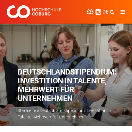
Zum
Inhalt
DE
Togg
springen
Navi
Studieren
Forschen
Kooperieren
DEUTSCHLANDSTIPENDIUM:
Hochschule Coburg
INVESTITION IN TALENTE,
Regionalentwicklung
MEHRWERT FÜR
UNTERNEHMEN
Entdecke die Region
Startseite
»
Deutschlandstipendium: Investition in
Informationen für …
Talente, Mehrwert für Unternehmen
Kontakt