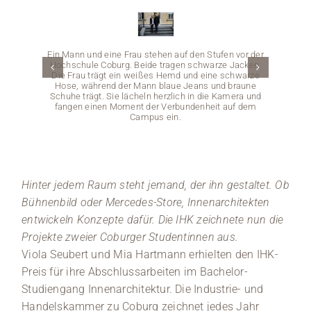
Medien
Ein Mann und eine Frau stehen auf den Stufen vor der
Stellenangebote
Hochschule Coburg. Beide tragen schwarze Jacken.
Die Frau trägt ein weißes Hemd und eine schwarze
Hose, während der Mann blaue Jeans und braune
News
Schuhe trägt. Sie lächeln herzlich in die Kamera und
fangen einen Moment der Verbundenheit auf dem
Campus ein.
Veranstaltungen
Ei
Hoch
gezac
Hinter jedem Raum steht jemand, der ihn gestaltet. Ob
heben 
und Lic
Bühnenbild oder Mercedes-Store, Innenarchitekten
entwickeln Konzepte dafür. Die IHK zeichnete nun die
Projekte zweier Coburger Studentinnen aus.
Viola Seubert und Mia Hartmann erhielten den IHK-
Preis für ihre Abschlussarbeiten im Bachelor-
Studiengang Innenarchitektur. Die Industrie- und
Handelskammer zu Coburg zeichnet jedes Jahr