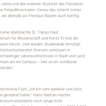
 Jahre und den weiteren Rückhalt des Freistaats:
ne Perspektive bieten. Genau das scheint immer
wir deshalb als Freistaat Bayern auch künftig
lume überbrachte Dr. Tobias Haaf,
terium für Wissenschaft und Kunst. Er hob die
yern hervor: „Hier werden Studierende ermutigt,
r Hochschulstandort Kronach verkörpert in
eichwertiger Lebensverhältnisse in Stadt und Land.
sen als ein Campus – hier ist ein sichtbarer
standen.“
sönliches Fazit: „Ich bin sehr dankbar und stolz,
at gestaltet haben.“ Hans Rebhan machte
 Hochschulstandorts noch lange nicht