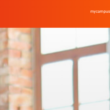
mycampu
Studieren
Forschen
Kooperieren
Hochschule Coburg
Regionalentwicklung
Entdecke die Region
Informationen für …