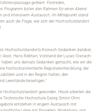
 Kühnlenzpassage gefeiert. Festreden,
es Programm boten den Rahmen für einen Abend
n und intensivem Austausch. Im Mittelpunkt stand
dern auch die Frage, wie sich der Hochschulstandort
.
 des Hochschulstandorts Kronach Gedanken darüber,
ln lässt. Hans Rebhan, Vorstand der Lucas-Cranach-
Wir haben uns damals Gedanken gemacht, wie wir die
ne hochschulorientierte Regionalentwicklung, die
ausbilden und in der Region halten, den
nd Leerstände beseitigen.“
rter Hochschulstandort geworden. Heute arbeiten die
die Technische Hochschule Georg Simon Ohm
ngebote entstehen in engem Austausch mit
chaftliche Lehre mit Projekten, Workshops und