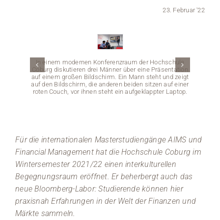
23. Februar '22
Medien
Stellenangebote
In einem modernen Konferenzraum der Hochschule
News
Coburg diskutieren drei Männer über eine Präsentation
auf einem großen Bildschirm. Ein Mann steht und zeigt
auf den Bildschirm, die anderen beiden sitzen auf einer
Veranstaltungen
roten Couch, vor ihnen steht ein aufgeklappter Laptop.
Für die internationalen Masterstudiengänge AIMS und
Drei P
präsent
Financial Management hat die Hochschule Coburg im
Aufsch
beide
Wintersemester 2021/22 einen interkulturellen
Logo mit
Begegnungsraum eröffnet. Er beherbergt auch das
Im 
neue Bloomberg-Labor: Studierende können hier
praxisnah Erfahrungen in der Welt der Finanzen und
Märkte sammeln.