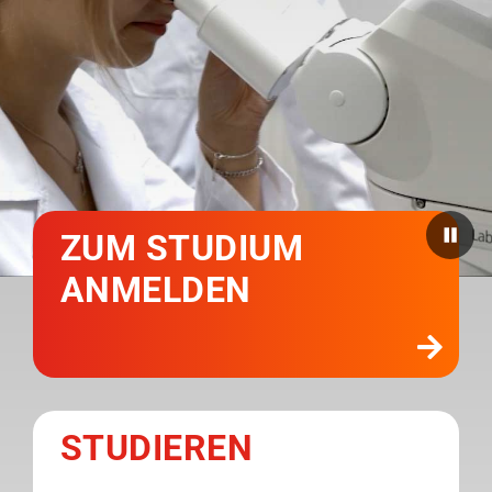
Medien
Stellenangebote
News
Veranstaltungen
ZUM STUDIUM
ANMELDEN
STUDIEREN