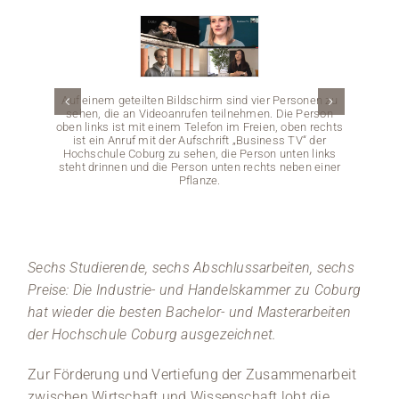
Medien
Stellenangebote
Auf einem geteilten Bildschirm sind vier Personen zu
sehen, die an Videoanrufen teilnehmen. Die Person
News
oben links ist mit einem Telefon im Freien, oben rechts
ist ein Anruf mit der Aufschrift „Business TV“ der
Hochschule Coburg zu sehen, die Person unten links
Veranstaltungen
steht drinnen und die Person unten rechts neben einer
Pflanze.
Sechs Studierende, sechs Abschlussarbeiten, sechs
Preise: Die Industrie- und Handelskammer zu Coburg
hat wieder die besten Bachelor- und Masterarbeiten
der Hochschule Coburg ausgezeichnet.
Zur Förderung und Vertiefung der Zusammenarbeit
zwischen Wirtschaft und Wissenschaft lobt die
Eine Per