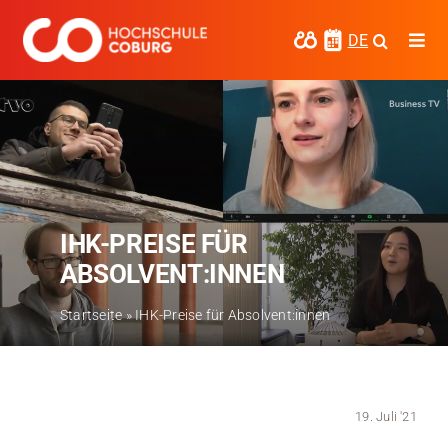
Zum
Inhalt
DE
Togg
springen
Navi
Studieren
Forschen
Kooperieren
IHK-PREISE FÜR
Hochschule Coburg
ABSOLVENT:INNEN
Regionalentwicklung
Startseite
»
IHK-Preise für Absolvent:innen
Entdecke die Region
Informationen für …
19. Juli '21
Kontakt