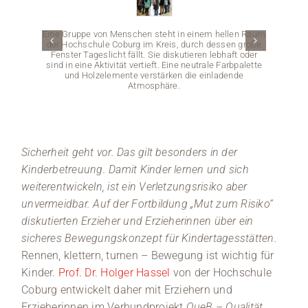
Medien
Eine Gruppe von Menschen steht in einem hellen Raum
der Hochschule Coburg im Kreis, durch dessen große
Fenster Tageslicht fällt. Sie diskutieren lebhaft oder
Stellenangebote
sind in eine Aktivität vertieft. Eine neutrale Farbpalette
und Holzelemente verstärken die einladende
Atmosphäre.
News
Veranstaltungen
Sicherheit geht vor. Das gilt besonders in der
Eine 
Kinderbetreuung. Damit Kinder lernen und sich
Hochs
weiterentwickeln, ist ein Verletzungsrisiko aber
Kapuz
läche
unvermeidbar. Auf der Fortbildung „Mut zum Risiko“
diskutierten Erzieher und Erzieherinnen über ein
sicheres Bewegungskonzept für Kindertagesstätten.
Rennen, klettern, turnen – Bewegung ist wichtig für
Kinder.
Prof. Dr. Holger Hassel
von der Hochschule
Coburg entwickelt daher mit Erziehern und
Erzieherinnen im Verbundprojekt
QueB – Qualität