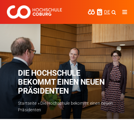
Zum
Inhalt
DE
Togg
springen
Navi
Studieren
Forschen
Kooperieren
DIE HOCHSCHULE
Hochschule Coburg
BEKOMMT EINEN NEUEN
Regionalentwicklung
PRÄSIDENTEN
Entdecke die Region
Startseite
»
Die Hochschule bekommt einen neuen
Präsidenten
Informationen für …
Kontakt