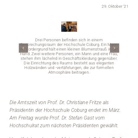
29. Oktober '21
Medien
Stellenangebote
Drei Personen befinden sich in einem
News
Besprechungsraum der Hochschule Coburg. Ein Mann
im Vordergrund hält einen kleinen Blumenstrauß in der
Hand. Zwei weitere Personen, ein Mann und eine Frau,
Veranstaltungen
stehen ihm lächelnd in Geschäftskleidung gegenüber.
Die Einrichtung des Raums besteht aus eleganten
Holzwänden und -vertäfelungen, die zur formellen
Atmosphäre beitragen.
Blume
modern
Die Amtszeit von Prof. Dr. Christiane Fritze als
Raum 
ausg
Präsidentin der Hochschule Coburg endet im März.
lan
Am Freitag wurde Prof. Dr. Stefan Gast vom
Hochschulrat zum nächsten Präsidenten gewählt.